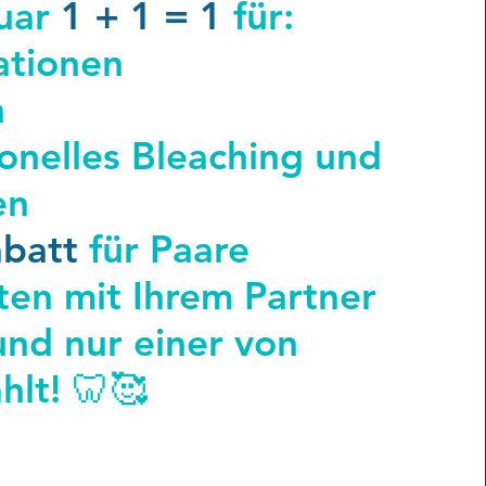
uar
1 + 1 = 1
für:
ationen
n
ionelles Bleaching und
en
batt
für Paare
ten mit Ihrem Partner
und nur einer von
hlt! 🦷🥰