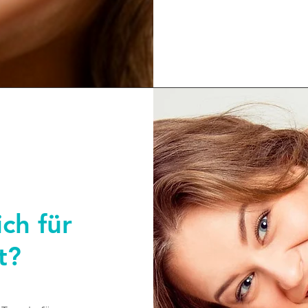
ich für
t?