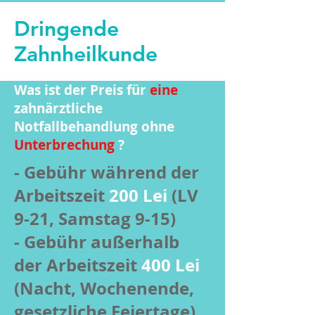
Dringende
Zahnheilkunde
Was ist der Preis für
eine
zahnärztliche
Notfallbehandlung ohne
Unterbrechung
?
- Gebühr während der
Arbeitszeit
200 Lei
(LV
9-21, Samstag 9-15)
- Gebühr außerhalb
der Arbeitszeit
400 Lei
(Nacht, Wochenende,
gesetzliche Feiertage)