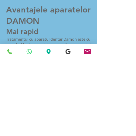
Avantajele aparatelor
DAMON
Mai rapid
Tratamentul cu aparatul dentar Damon este cu
pana la 6 luni mai rapid comparativ cu aparatul
dentar clasic. Sistemul autoligaturant Damon
funcționeaza 24/7 și asigură alinierea dinților
pentru a crea un zâmbet ce va îmbunătăți
semnificativ aspectul facial al pacientului.
Mai confortabil
Aparatul dentar DAMON ofera un tratament
ortodontic mai confortabil decat aparatul dentar
clasic. Sistemul autoligaturant Damon elimina
modulele elastice care tin arcul in bracket. De
asemenea, dimensiunea aparatului este mai mica
comparativ cu cea a unui aparat dentar clasic.
Mai putine vizite la clinică
Aparatul dentar DAMON necesita mai putine vizite
la medicul ortodont. In cazul aparatelor clasice,
pacientul trebuie sa vina la clinica o data pe luna