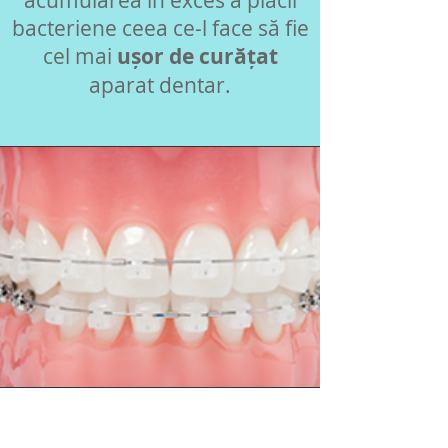
acumularea în exces a plăcii
bacteriene ceea ce-l face să fie
cel mai
ușor de curățat
aparat dentar.