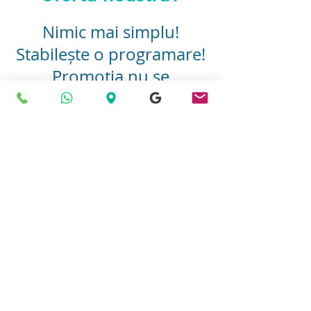
Nimic mai simplu!
Stabilește o programare!
Promoția nu se
cumulează cu alte
reduceri.
Book Now
© 2021 por Forever Smile
Política de privacidad