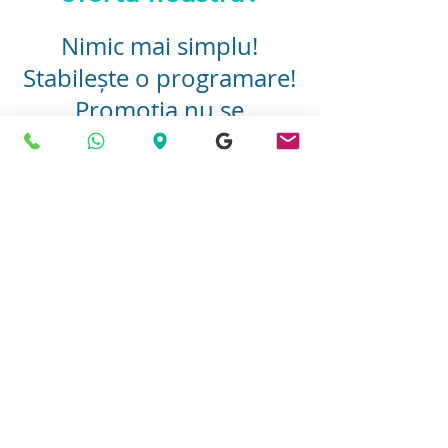
Nimic mai simplu!
Stabilește o programare!
Promoția nu se
cumulează cu alte
reduceri.
Book Now
© 2021 di Forever Smile
Politica sulla riservatezza