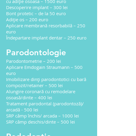
cu adiție osoasa – 1500 euro
Descoperire implant – 300 lei
Bont protetic – de la 50 euro
Adiție os – 200 euro
Aplicare membrană resorbabilă – 250
euro
Îndepartare implant dentar – 250 euro
Parodontologie
Parodontometrie – 200 lei
Aplicare Emdogain Straumann – 500
euro
Imobilizare dinți parodontotici cu bară
compozit/retainer – 500 lei
Alungire coronară cu remodelare
osoasă/dinte – 400 lei
Tratament parodontal (parodontoză)/
arcadă - 500 lei
SRP câmp închis/ arcada – 1000 lei
SRP câmp deschis/dinte – 500 lei