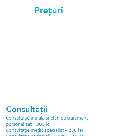
Prețuri
Orice tratament începe cu o
consultație
inițială
Happy hour - la programarile
din timpul săptămânii care
încep înainte de ora 17 aveți
10% reducere cu codul
"HAPPY2026"!
Reducerile nu se cumulează!
Consultații
Consultație inițială și plan de tratament
personalizat – 300 lei
Consultație medic specialist – 250 lei