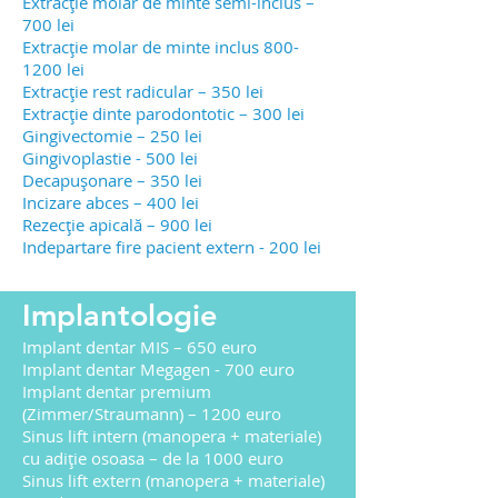
Extracție molar de minte semi-inclus –
700 lei
Extracție molar de minte inclus
800-
1200
lei
Extracție rest radicular – 350 lei
Extracție dinte parodontotic – 300 lei
Gingivectomie – 250 lei
Gingivoplastie - 500 lei
Decapușonare – 350 lei
Incizare abces – 400 lei
Rezecție apicală – 900 lei
Indepartare fire pacient extern - 200 lei
Implantologie
Implant dentar MIS – 650 euro
Implant dentar Megagen - 700 euro
Implant dentar premium
(Zimmer/Straumann) – 1200 euro
Sinus lift intern (manopera + materiale)
cu adiție osoasa – de la 1000 euro
Sinus lift extern (manopera + materiale)