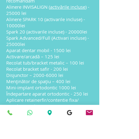
recomandăm
Alinere INVISALIGN (
activările incluse
) -
25000 lei
Alinere SPARK 10 (activarile incluse) -
10000lei
Spark 20 (activarile
incluse) - 20000lei
Spark Advanced/Full (Activari incluse) -
25000lei
Aparat dentar mobil - 1500 lei
Activare/arcadă – 125 lei
Recolat tub/bracket metalic – 100 lei
Recolat bracket safir - 200 lei
Disjunctor –
2000-6000
lei
Menținător de spațiu – 400 lei
Mini-implant ortodontic 1000 lei
Îndepartare aparat ortodontic - 250 lei
Aplicare retainerfir/contentie fixa/
arcada - 500 lei
Gutiera contenție/ arcadă - 400 lei
Gutiera în regim de urgență (maxim
24h)/ arcadă- 500 lei