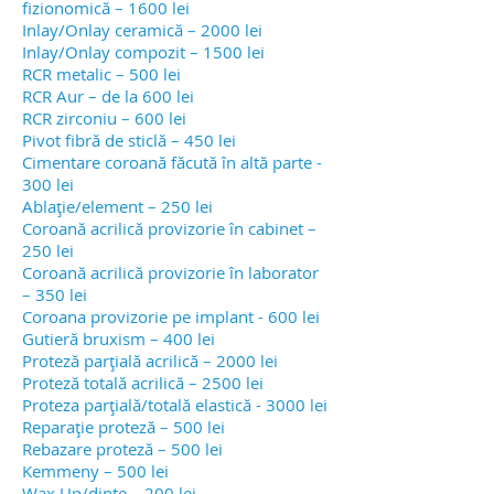
fizionomică – 1600 lei
Inlay/Onlay ceramică – 2000 lei
Inlay/Onlay compozit – 1500 lei
RCR metalic – 500 lei
RCR Aur – de la 600 lei
RCR zirconiu – 600 lei
Pivot fibră de sticlă – 450 lei
Cimentare coroană făcută în altă parte -
300 lei
Ablație/element – 250 lei
Coroană acrilică provizorie în cabinet –
250 lei
Coroană acrilică provizorie în laborator
– 350 lei
Coroana provizorie pe implant - 600 lei
Gutieră bruxism – 400 lei
Proteză parțială acrilică – 2000 lei
Proteză totală acrilică – 2500 lei
Proteza parțială/totală elastică - 3000 lei
Reparație proteză – 500 lei
Rebazare proteză – 500 lei
Kemmeny – 500 lei
Wax Up/dinte – 200 lei