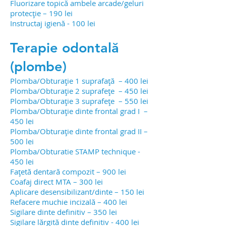
Fluorizare topică ambele arcade/geluri
protecție – 190 lei
Instructaj igienă - 100 lei
Terapie odontală
(plombe)
Plomba/Obturație 1 suprafață – 400 lei
Plomba/
Obturație 2 suprafețe – 450 lei
Plomba/Obturație 3 suprafețe – 550 lei
Plomba/Obturație dinte frontal grad I –
450 lei
Plomba/Obturație dinte frontal grad II –
500 lei
Plomba/Obturatie STAMP technique -
450 lei
Fațetă dentară compozit – 900 lei
Coafaj direct MTA – 300 lei
Aplicare desensibilizant/dinte – 150 lei
Refacere muchie incizală – 400 lei
Sigilare dinte definitiv – 350 lei
Sigilare lărgită dinte definitiv - 400 lei