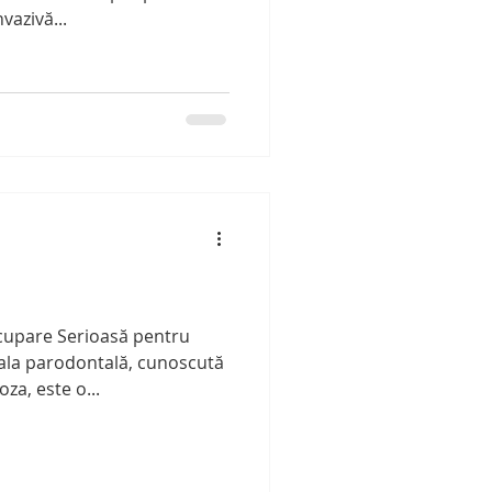
vazivă...
cupare Serioasă pentru
ala parodontală, cunoscută
a, este o...