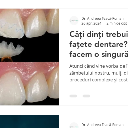
Dr. Andreea Teacă-Roman
26 apr. 2024
2 min de citit
Câți dinți trebui
fațete dentare? 
facem o singură
în loc să aplicăm
Atunci când vine vorba de 
dinții?
zâmbetului nostru, mulți d
proceduri complexe și costi
Dr. Andreea Teacă-Roman