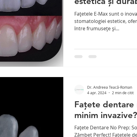
estetică și durab
Fațetele E-Max sunt o inov
stomatologiei estetice, ofe
între frumusețe și...
Dr. Andreea Teacă-Roman
4 apr. 2024
2 min de citit
Fațete dentare
minim invazive
Fațete Dentare No Prep: So
Zâmbet Perfect! Fațetele d