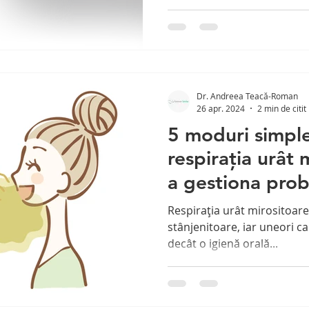
Dr. Andreea Teacă-Roman
26 apr. 2024
2 min de citit
5 moduri simple
respirația urât 
a gestiona pro
molarii de mint
Respirația urât mirositoar
stânjenitoare, iar uneori c
decât o igienă orală...