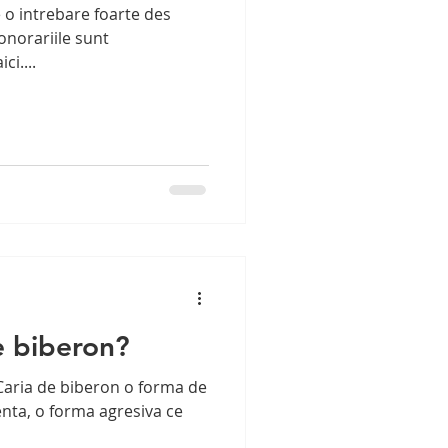
 o intrebare foarte des
 onorariile sunt
ci....
e biberon?
 Caria de biberon o forma de
enta, o forma agresiva ce