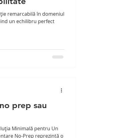
ilitate
ație remarcabilă în domeniul
rind un echilibru perfect
 no prep sau
?
luția Minimală pentru Un
entare No-Prep reprezintă o