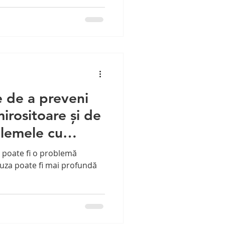
 de a preveni
mirositoare și de
blemele cu
e
e poate fi o problemă
auza poate fi mai profundă