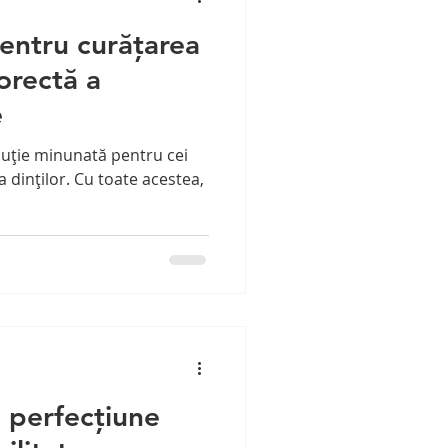
entru curățarea
corectă a
e
oluție minunată pentru cei
 dinților. Cu toate acestea,
 perfecțiune