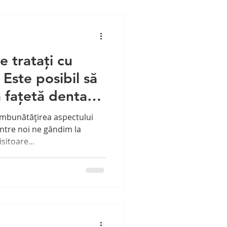
e tratați cu
Este posibil să
 fațetă dentară
 fațete la toți
îmbunătățirea aspectului
intre noi ne gândim la
sitoare...