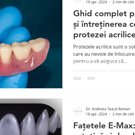
19 apr. 2024
2 min de citit
Ghid complet p
și întreținerea 
protezei acrilic
Protezele acrilice sunt o s
care au nevoie de înlocuirea
pentru a vă asigura că...
Dr. Andreea Teacă-Roman
18 apr. 2024
2 min de citit
Fațetele E-Max: