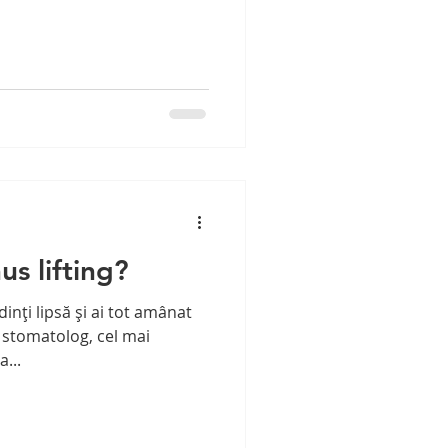
us lifting?
inți lipsă și ai tot amânat
l stomatolog, cel mai
...